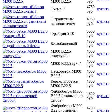
М300 В22.5
руб.
4750
Схема Г
купить
руб.
С гранитным
4950
купить
наполнителем
руб.
5050
Фракция 5-10
купить
руб.
4750
Бездобавочный
купить
руб.
М300 В22.5
4550
купить
полусухой
руб.
4550
М300 В22.5 сухой
купить
руб.
Пескобетон М300
4550
купить
В22.5
руб.
Керамзитобетон
4850
купить
М300 В22.5
руб.
Фибробетон М300
4850
В22.5 (полимерная
купить
руб.
фибра)
Фибробетон М300
4700
В22.5 (стальная
купить