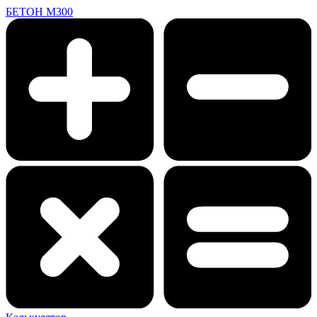
БЕТОН
М
300